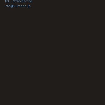
TEL：0776-83-1166
info@kumonoi.jp